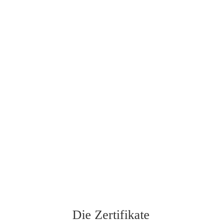
Abschiedsfeier und Rede
für verstorbene Kinder & Sternenkinder
Abschiednehmen
bei Suizid
Ausbildung zur Freien Rednerin
bei "Freie Redner"
Die Zertifikate