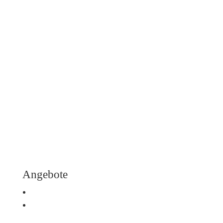
Abschiedsfeier und Rede
für verstorbene Kinder & Sternenkinder
Abschied nehmen
bei Suizid
Angebote
Trauerfeier
Nachruf