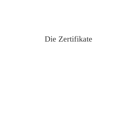
Die Zertifikate
Masterclass für Trauerredner
bei "Wer Du Warst"
Die Trauerrede
"State Of The Art"
Professionelles Sprechtraining